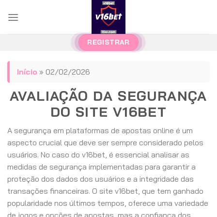
Pular
para
o
conteúdo
REGISTRAR
Início
»
02/02/2026
AVALIAÇÃO DA SEGURANÇA
DO SITE V16BET
A segurança em plataformas de apostas online é um
aspecto crucial que deve ser sempre considerado pelos
usuários. No caso do v16bet, é essencial analisar as
medidas de segurança implementadas para garantir a
proteção dos dados dos usuários e a integridade das
transações financeiras. O site v16bet, que tem ganhado
popularidade nos últimos tempos, oferece uma variedade
de jogos e opções de apostas, mas a confiança dos