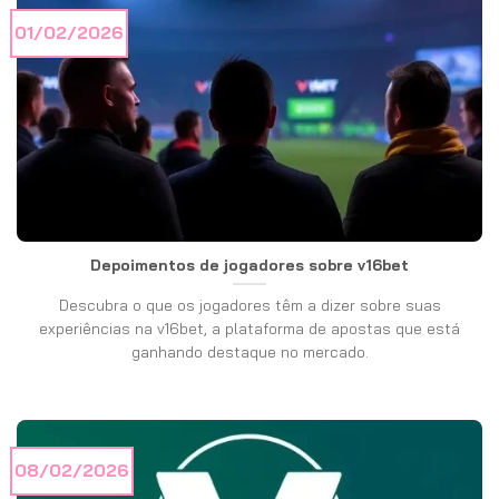
01/02/2026
Depoimentos de jogadores sobre v16bet
Descubra o que os jogadores têm a dizer sobre suas
experiências na v16bet, a plataforma de apostas que está
ganhando destaque no mercado.
08/02/2026