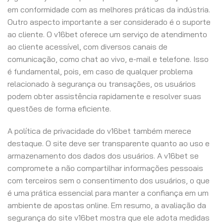
em conformidade com as melhores práticas da indústria.
Outro aspecto importante a ser considerado é o suporte
ao cliente. O v16bet oferece um serviço de atendimento
ao cliente acessível, com diversos canais de
comunicação, como chat ao vivo, e-mail e telefone. Isso
é fundamental, pois, em caso de qualquer problema
relacionado à segurança ou transações, os usuários
podem obter assistência rapidamente e resolver suas
questões de forma eficiente.
A política de privacidade do v16bet também merece
destaque. O site deve ser transparente quanto ao uso e
armazenamento dos dados dos usuários. A v16bet se
compromete a não compartilhar informações pessoais
com terceiros sem o consentimento dos usuários, o que
é uma prática essencial para manter a confiança em um
ambiente de apostas online. Em resumo, a avaliação da
segurança do site v16bet mostra que ele adota medidas