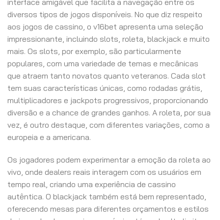
interface amigável que facilita a navegação entre os
diversos tipos de jogos disponíveis. No que diz respeito
aos jogos de cassino, o v16bet apresenta uma seleção
impressionante, incluindo slots, roleta, blackjack e muito
mais. Os slots, por exemplo, são particularmente
populares, com uma variedade de temas e mecânicas
que atraem tanto novatos quanto veteranos. Cada slot
tem suas características únicas, como rodadas grátis,
multiplicadores e jackpots progressivos, proporcionando
diversão e a chance de grandes ganhos. A roleta, por sua
vez, é outro destaque, com diferentes variações, como a
europeia e a americana.
Os jogadores podem experimentar a emoção da roleta ao
vivo, onde dealers reais interagem com os usuários em
tempo real, criando uma experiência de cassino
autêntica. O blackjack também está bem representado,
oferecendo mesas para diferentes orçamentos e estilos