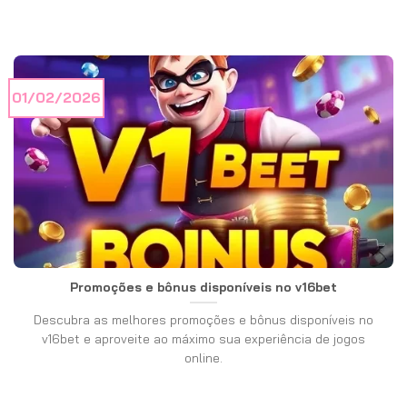
01/02/2026
Promoções e bônus disponíveis no v16bet
Descubra as melhores promoções e bônus disponíveis no
v16bet e aproveite ao máximo sua experiência de jogos
online.