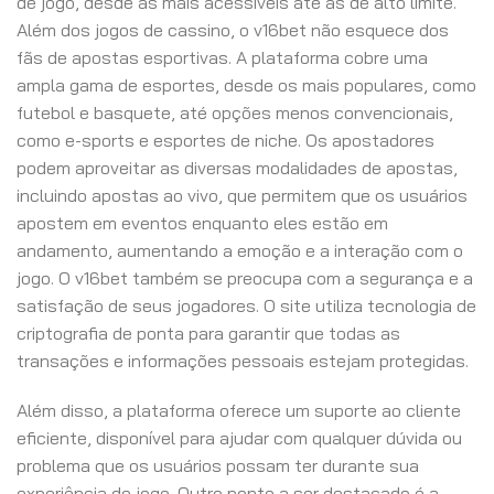
de jogo, desde as mais acessíveis até as de alto limite.
Além dos jogos de cassino, o v16bet não esquece dos
fãs de apostas esportivas. A plataforma cobre uma
ampla gama de esportes, desde os mais populares, como
futebol e basquete, até opções menos convencionais,
como e-sports e esportes de niche. Os apostadores
podem aproveitar as diversas modalidades de apostas,
incluindo apostas ao vivo, que permitem que os usuários
apostem em eventos enquanto eles estão em
andamento, aumentando a emoção e a interação com o
jogo. O v16bet também se preocupa com a segurança e a
satisfação de seus jogadores. O site utiliza tecnologia de
criptografia de ponta para garantir que todas as
transações e informações pessoais estejam protegidas.
Além disso, a plataforma oferece um suporte ao cliente
eficiente, disponível para ajudar com qualquer dúvida ou
problema que os usuários possam ter durante sua
experiência de jogo. Outro ponto a ser destacado é a