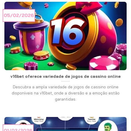
05/02/2026
v16bet oferece variedade de jogos de cassino online
Descubra a ampla variedade de jogos de cassino online
disponíveis na v16bet, onde a diversão e a emoção estão
garantidas.
01/02/2026