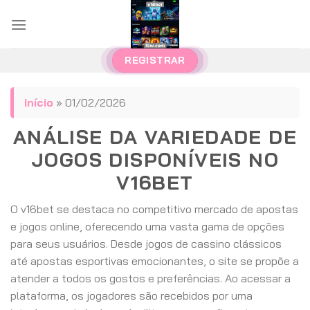
Pular
para
o
conteúdo
REGISTRAR
Início
»
01/02/2026
ANÁLISE DA VARIEDADE DE
JOGOS DISPONÍVEIS NO
V16BET
O v16bet se destaca no competitivo mercado de apostas
e jogos online, oferecendo uma vasta gama de opções
para seus usuários. Desde jogos de cassino clássicos
até apostas esportivas emocionantes, o site se propõe a
atender a todos os gostos e preferências. Ao acessar a
plataforma, os jogadores são recebidos por uma