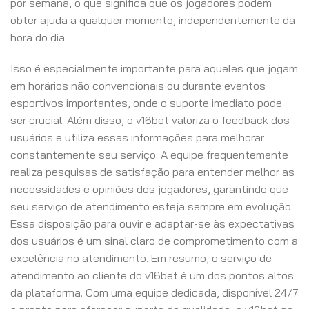
por semana, o que significa que os jogadores podem
obter ajuda a qualquer momento, independentemente da
hora do dia.
Isso é especialmente importante para aqueles que jogam
em horários não convencionais ou durante eventos
esportivos importantes, onde o suporte imediato pode
ser crucial. Além disso, o v16bet valoriza o feedback dos
usuários e utiliza essas informações para melhorar
constantemente seu serviço. A equipe frequentemente
realiza pesquisas de satisfação para entender melhor as
necessidades e opiniões dos jogadores, garantindo que
seu serviço de atendimento esteja sempre em evolução.
Essa disposição para ouvir e adaptar-se às expectativas
dos usuários é um sinal claro de comprometimento com a
excelência no atendimento. Em resumo, o serviço de
atendimento ao cliente do v16bet é um dos pontos altos
da plataforma. Com uma equipe dedicada, disponível 24/7