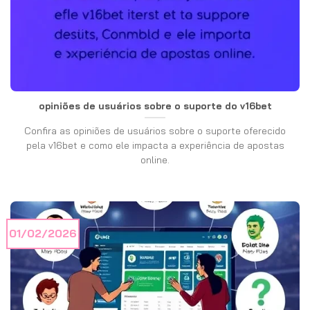
opiniões de usuários sobre o suporte do v16bet
Confira as opiniões de usuários sobre o suporte oferecido
pela v16bet e como ele impacta a experiência de apostas
online.
01/02/2026