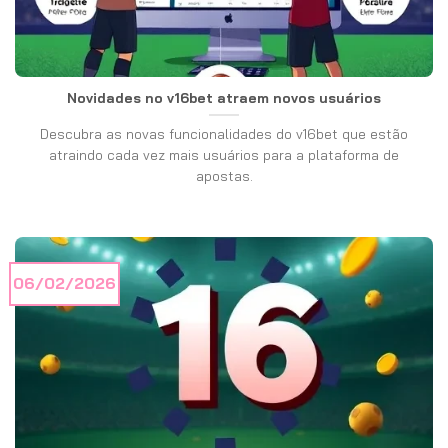
Novidades no v16bet atraem novos usuários
Descubra as novas funcionalidades do v16bet que estão
atraindo cada vez mais usuários para a plataforma de
apostas.
06/02/2026