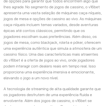
de opções para garantir que todos encontrem algo que
lhes agrade. No segmento de jogos de cassino, o v16bet
apresenta uma vasta seleção de máquinas caça-níqueis,
jogos de mesa e opções de cassino ao vivo. As máquinas
caça-níqueis incluem temas variados, desde aventuras
épicas até contos clássicos, permitindo que os
jogadores escolham suas preferências. Além disso, os
jogos de mesa, como blackjack, roleta e póker, oferecem
uma experiência autêntica que simula a atmosfera de um
cassino físico. Uma das características mais atraentes
do v16bet é a oferta de jogos ao vivo, onde jogadores
podem interagir com dealers reais em tempo real. Isso
proporciona uma experiência imersiva e emocionante,
elevando o jogo a um novo nível.
A tecnologia de streaming de alta qualidade garante que
os jogadores desfrutem de uma experiência fluida e
envolvente. Além dos jogos de cassino, o v16bet se