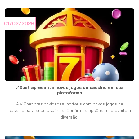
01/02/2026
v16bet apresenta novos jogos de cassino em sua
plataforma
A v16bet traz novidades incríveis com novos jogos de
cassino para seus usuários. Confira as opções e aproveite a
diversão!