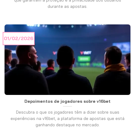
durante as apostas.
01/02/2026
Depoimentos de jogadores sobre v16bet
Descubra o que os jogadores têm a dizer sobre suas
experiências na v16bet, a plataforma de apostas que está
ganhando destaque no mercado.