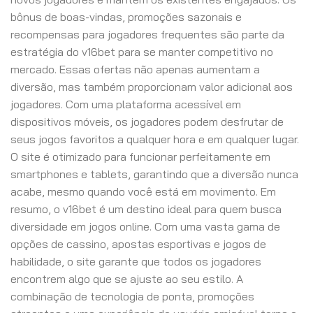
bônus de boas-vindas, promoções sazonais e
recompensas para jogadores frequentes são parte da
estratégia do v16bet para se manter competitivo no
mercado. Essas ofertas não apenas aumentam a
diversão, mas também proporcionam valor adicional aos
jogadores. Com uma plataforma acessível em
dispositivos móveis, os jogadores podem desfrutar de
seus jogos favoritos a qualquer hora e em qualquer lugar.
O site é otimizado para funcionar perfeitamente em
smartphones e tablets, garantindo que a diversão nunca
acabe, mesmo quando você está em movimento. Em
resumo, o v16bet é um destino ideal para quem busca
diversidade em jogos online. Com uma vasta gama de
opções de cassino, apostas esportivas e jogos de
habilidade, o site garante que todos os jogadores
encontrem algo que se ajuste ao seu estilo. A
combinação de tecnologia de ponta, promoções