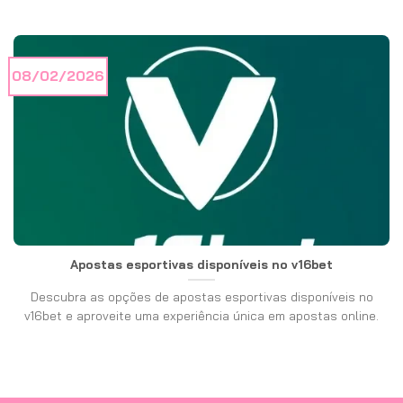
08/02/2026
Apostas esportivas disponíveis no v16bet
Descubra as opções de apostas esportivas disponíveis no
v16bet e aproveite uma experiência única em apostas online.